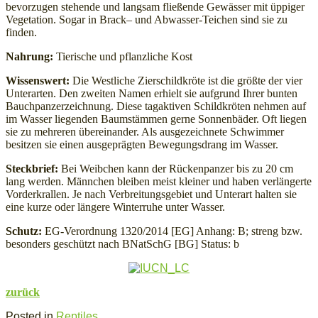
bevorzugen stehende und langsam fließende Gewässer mit üppiger
Vegetation. Sogar in Brack– und Abwasser-Teichen sind sie zu
finden.
Nahrung:
Tierische und pflanzliche Kost
Wissenswert:
Die Westliche Zierschildkröte ist die größte der vier
Unterarten. Den zweiten Namen erhielt sie aufgrund Ihrer bunten
Bauchpanzerzeichnung. Diese tagaktiven Schildkröten nehmen auf
im Wasser liegenden Baumstämmen gerne Sonnenbäder. Oft liegen
sie zu mehreren übereinander. Als ausgezeichnete Schwimmer
besitzen sie einen ausgeprägten Bewegungsdrang im Wasser.
Steckbrief:
Bei Weibchen kann der Rückenpanzer bis zu 20 cm
lang werden. Männchen bleiben meist kleiner und haben verlängerte
Vorderkrallen. Je nach Verbreitungsgebiet und Unterart halten sie
eine kurze oder längere Winterruhe unter Wasser.
Schutz:
EG-Verordnung 1320/2014 [EG] Anhang: B; streng bzw.
besonders geschützt nach BNatSchG [BG] Status: b
zurück
Posted in
Reptiles