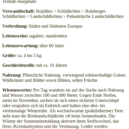
Testudo marginata
Verwandtschaft:
Reptilien > Schildkröten > Halsberger-
Schildkröten > Landschildkröten > Paläarktische Landschildkröten
Verbreitung:
Süden und Südosten Europas
Lebensweise:
tagaktiv, standorttreu
Lebenserwartung:
über 60 Jahre
Größe:
ca. 4 bis 5 kg
Geschlechtsreife:
mit ca. 10 Jahren
Nahrung:
Pflanzliche Nahrung, vorwiegend rohfaserhaltige Gräser,
Wildkräuter und Blätter sowie Blüten, selten Früchte
Wissenswertes:
Pro Tag wandern sie auf der Suche nach Nahrung
und Wasser zwischen 100 und 400 Meter. Gegen Ende Herbst,
meist im November, suchen sie sich einen sicheren Unterschlupf
oder vergraben sich im Erdreich und halten eine drei- bis
viermonatige Winterruhe. Als wechselwarme (poikilotherme) Tiere
sieht man die Breitrandschildkröte oft beim Sonnenbaden. Die
Wärme der Sonneneinstrahlung aktiviert ihren Stoffwechsel, das
Herz-/Kreislaufsystem und die Verdauung. Leider werden