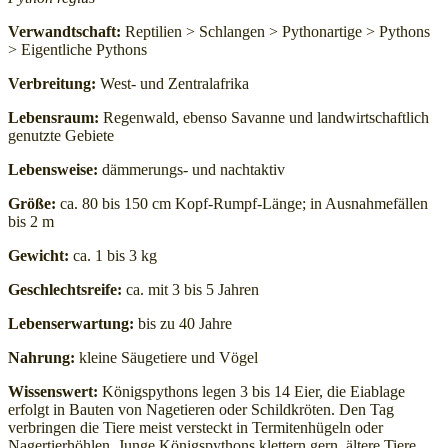
Verwandtschaft:
Reptilien > Schlangen > Pythonartige > Pythons
> Eigentliche Pythons
Verbreitung:
West- und Zentralafrika
Lebensraum:
Regenwald, ebenso Savanne und landwirtschaftlich
genutzte Gebiete
Lebensweise:
dämmerungs- und nachtaktiv
Größe:
ca. 80 bis 150 cm Kopf-Rumpf-Länge; in Ausnahmefällen
bis 2 m
Gewicht:
ca. 1 bis 3 kg
Geschlechtsreife:
ca. mit 3 bis 5 Jahren
Lebenserwartung:
bis zu 40 Jahre
Nahrung:
kleine Säugetiere und Vögel
Wissenswert:
Königspythons legen 3 bis 14 Eier, die Eiablage
erfolgt in Bauten von Nagetieren oder Schildkröten. Den Tag
verbringen die Tiere meist versteckt in Termitenhügeln oder
Nagertierhöhlen. Junge Königspythons klettern gern, ältere Tiere