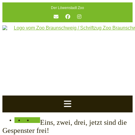
Skip
Der Löwenstadt Zoo
to
content
Eins, zwei, drei, jetzt sind die
Gespenster frei!