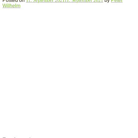
Posted on
11. September 2021
11. September 2021
by
Peter
Wilhelm
Widerrufsformular