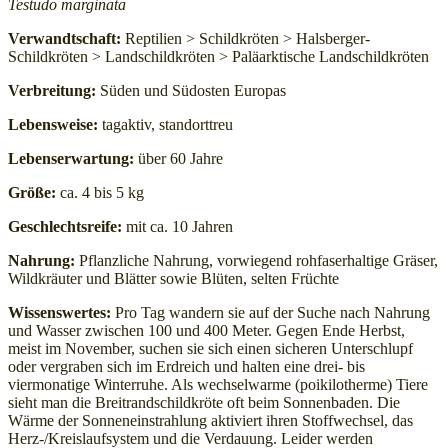
Testudo marginata
Verwandtschaft:
Reptilien > Schildkröten > Halsberger-
Schildkröten > Landschildkröten > Paläarktische Landschildkröten
Verbreitung:
Süden und Südosten Europas
Lebensweise:
tagaktiv, standorttreu
Lebenserwartung:
über 60 Jahre
Größe:
ca. 4 bis 5 kg
Widerruf bestätigen
Geschlechtsreife:
mit ca. 10 Jahren
Nahrung:
Pflanzliche Nahrung, vorwiegend rohfaserhaltige Gräser,
Wildkräuter und Blätter sowie Blüten, selten Früchte
Wissenswertes:
Pro Tag wandern sie auf der Suche nach Nahrung
und Wasser zwischen 100 und 400 Meter. Gegen Ende Herbst,
meist im November, suchen sie sich einen sicheren Unterschlupf
oder vergraben sich im Erdreich und halten eine drei- bis
viermonatige Winterruhe. Als wechselwarme (poikilotherme) Tiere
sieht man die Breitrandschildkröte oft beim Sonnenbaden. Die
Wärme der Sonneneinstrahlung aktiviert ihren Stoffwechsel, das
Herz-/Kreislaufsystem und die Verdauung. Leider werden