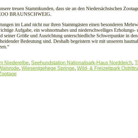
e treuen Stammkunden, dass sie an den Niedersächsischen Zootagen
m vom ZOO BRAUNSCHWEIG.
tungen im Land nicht nur ihren Stammgästen einen besonderen Mehrwer
htige Aufgabe, ein wohnortnahes und niederschwelliges Erholungs- u
rund seiner Größe und Ausrichtung unterschiedliche Schwerpunkte in de
scheidender Bedeutung sind. Deshalb begeistern wir mit unserem hautnah
zen.“
m Niederelbe
,
Seehundstation Nationalpark-Haus Norddeich
,
T
Walsrode
,
Wiesentgehege Springe
,
Wild- & Freizeitpark Ostritt
Zootage