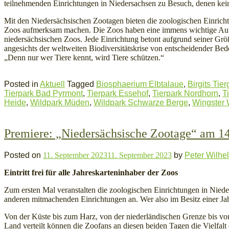
teilnehmenden Einrichtungen in Niedersachsen zu Besuch, denen kein 
Mit den Niedersächsischen Zootagen bieten die zoologischen Einrich
Zoos aufmerksam machen. Die Zoos haben eine immens wichtige Aufga
niedersächsischen Zoos. Jede Einrichtung betont aufgrund seiner Gr
angesichts der weltweiten Biodiversitätskrise von entscheidender Be
„Denn nur wer Tiere kennt, wird Tiere schützen.“
Posted in
Aktuell
Tagged
Biosphaerium Elbtalaue
,
Birgits Tier
Tierpark Bad Pyrmont
,
Tierpark Essehof
,
Tierpark Nordhorn
,
T
Heide
,
Wildpark Müden
,
Wildpark Schwarze Berge
,
Wingster
Premiere: „Niedersächsische Zootage“ am 14
Posted on
11. September 2023
11. September 2023
by
Peter Wilhe
Eintritt frei für alle Jahreskarteninhaber der Zoos
Zum ersten Mal veranstalten die zoologischen Einrichtungen in Nie
anderen mitmachenden Einrichtungen an. Wer also im Besitz einer Jahr
Von der Küste bis zum Harz, von der niederländischen Grenze bis vor
Land verteilt können die Zoofans an diesen beiden Tagen die Vielfalt