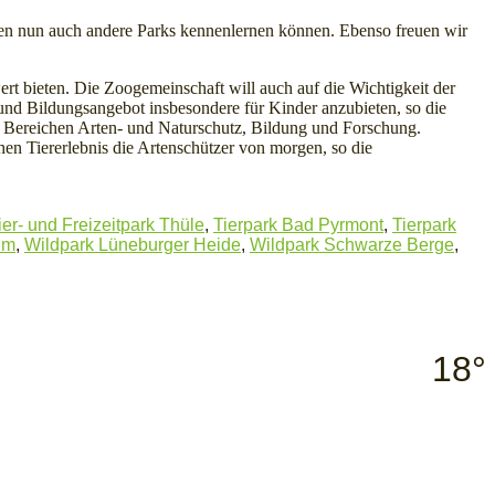
 nun auch andere Parks kennenlernen können. Ebenso freuen wir
t bieten. Die Zoogemeinschaft will auch auf die Wichtigkeit der
nd Bildungsangebot insbesondere für Kinder anzubieten, so die
n Bereichen Arten- und Naturschutz, Bildung und Forschung.
en Tiererlebnis die Artenschützer von morgen, so die
ier- und Freizeitpark Thüle
,
Tierpark Bad Pyrmont
,
Tierpark
rum
,
Wildpark Lüneburger Heide
,
Wildpark Schwarze Berge
,
18°