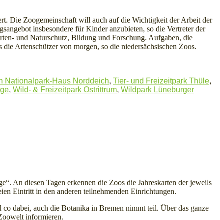
. Die Zoogemeinschaft will auch auf die Wichtigkeit der Arbeit der
ngebot insbesondere für Kinder anzubieten, so die Vertreter der
Arten- und Naturschutz, Bildung und Forschung. Aufgaben, die
s die Artenschützer von morgen, so die niedersächsischen Zoos.
n Nationalpark-Haus Norddeich
,
Tier- und Freizeitpark Thüle
,
nge
,
Wild- & Freizeitpark Ostrittrum
,
Wildpark Lüneburger
e“. An diesen Tagen erkennen die Zoos die Jahreskarten der jeweils
ien Eintritt in den anderen teilnehmenden Einrichtungen.
 co dabei, auch die Botanika in Bremen nimmt teil. Über das ganze
 Zoowelt informieren.