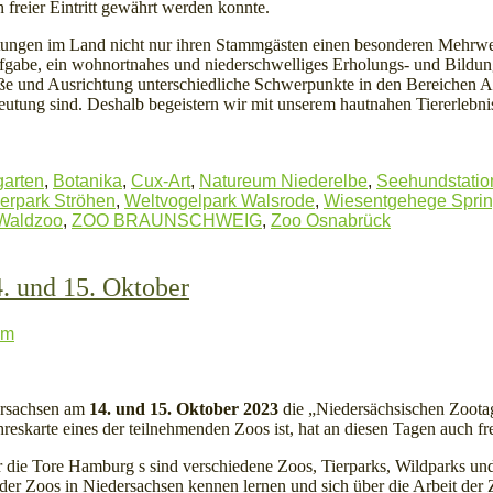
freier Eintritt gewährt werden konnte.
tungen im Land nicht nur ihren Stammgästen einen besonderen Mehrwert
be, ein wohnortnahes und niederschwelliges Erholungs- und Bildungsa
öße und Ausrichtung unterschiedliche Schwerpunkte in den Bereichen 
deutung sind. Deshalb begeistern wir mit unserem hautnahen Tiererlebni
garten
,
Botanika
,
Cux-Art
,
Natureum Niederelbe
,
Seehundstatio
ierpark Ströhen
,
Weltvogelpark Walsrode
,
Wiesentgehege Spri
 Waldzoo
,
ZOO BRAUNSCHWEIG
,
Zoo Osnabrück
. und 15. Oktober
lm
dersachsen am
14. und 15. Oktober 2023
die „Niedersächsischen Zootag
eskarte eines der teilnehmenden Zoos ist, hat an diesen Tagen auch fre
 die Tore Hamburg s sind verschiedene Zoos, Tierparks, Wildparks und
 der Zoos in Niedersachsen kennen lernen und sich über die Arbeit der