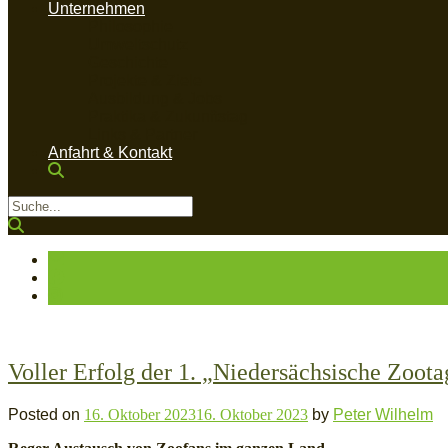
Unternehmen
Philosophie
Umweltschutz
Geschichte
Projekte & Ziele
Ausbildung & Jobs
Praktika & Zukunftstag
Links & Partner
Anfahrt & Kontakt
Voller Erfolg der 1. „Niedersächsische Zoota
Posted on
16. Oktober 2023
16. Oktober 2023
by
Peter Wilhelm