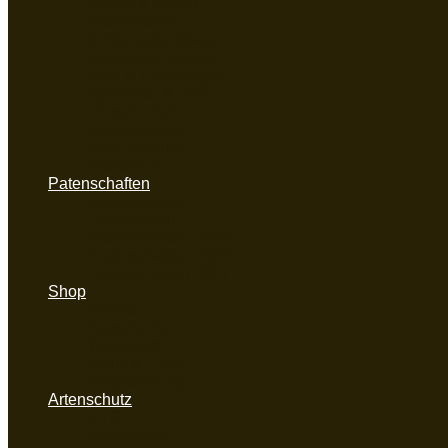
Preise & Zeiten
Gastronomie
Kindergeburtstage
Orangerie buchen
Plan & Fütterungen
Spielplatz & mehr
Unsere Tiere
Zooführungen
Zoo-Ordnung
Zooschule
Patenschaften
Informationen
Tierauswahl
Patenschaften 2025
Patenschaften 2026
Patenschaften 2027
Shop
Tickets
Gutscheine
Warenkorb
Login & Profil
Registrierung
Artenschutz
DTG
Species360