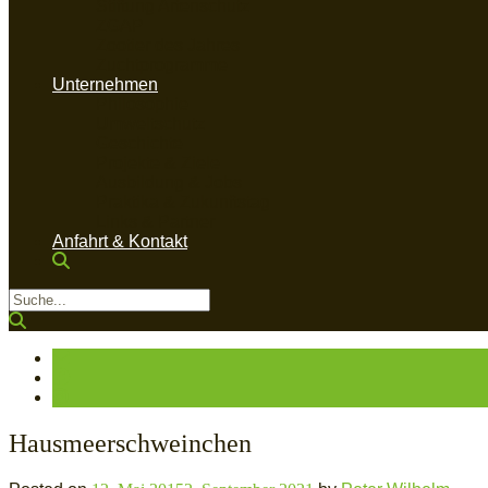
Stiftung Artenschutz
ZGAP
Zootier des Jahres
Zuchtprogramme
Unternehmen
Philosophie
Umweltschutz
Geschichte
Projekte & Ziele
Ausbildung & Jobs
Praktika & Zukunftstag
Links & Partner
Anfahrt & Kontakt
Hausmeerschweinchen