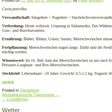
Posted on
12. Mai 2015
2. September 2021
by
Peter Wilhelm
Cavia porcellus
Verwandtschaft:
Säugetiere > Nagetiere > Stachelschweinverwand
Verbreitung:
Heute weltweit. Ursprung in Südamerika. Das Wildmee
Gras– und Buschsavannen.
Ernährung:
Blätter, Blüten, Gräser, Samen, Meerschweinchen müs
Fortpflanzung:
Meerschweinchen tragen lange. Dafür sind die Nestfl
trächtig werden.
Wissenswert:
Im 16. Jhdt. kam das Meerschweinchen zu uns nach Eur
Peruaner-Langhaar– und Rex-Meerschweinchen.
Steckbrief:
Lebensdauer: -10 Jahre; Gewicht: 0,5-1,5 kg; Tragzeit: 6
zurück
Posted in
Säugetiere
Post
Westafrikanische Zwergziege
→
navigation
←
Lisztäffchen
Wetter