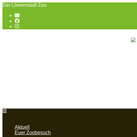
Skip
Der Löwenstadt Zoo
to
content
Aktuell
Euer Zoobesuch