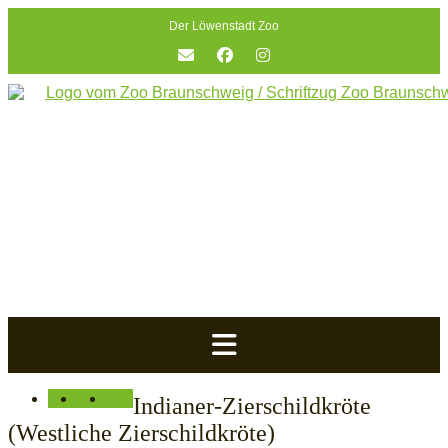
Skip
Der Löwenstadt Zoo
to
content
Indianer-Zierschildkröte
(Westliche Zierschildkröte)