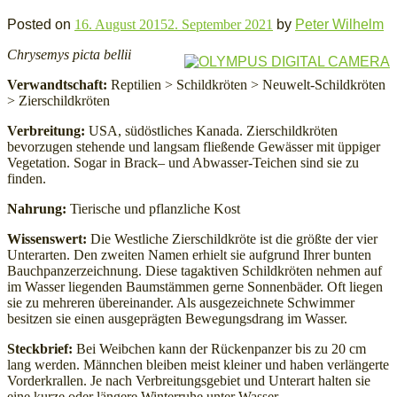
Posted on
16. August 2015
2. September 2021
by
Peter Wilhelm
Chrysemys picta bellii
Verwandtschaft:
Reptilien > Schildkröten > Neuwelt-Schildkröten
> Zierschildkröten
Verbreitung:
USA, südöstliches Kanada. Zierschildkröten
bevorzugen stehende und langsam fließende Gewässer mit üppiger
Vegetation. Sogar in Brack– und Abwasser-Teichen sind sie zu
finden.
Widerrufsformular
Nahrung:
Tierische und pflanzliche Kost
Wissenswert:
Die Westliche Zierschildkröte ist die größte der vier
Unterarten. Den zweiten Namen erhielt sie aufgrund Ihrer bunten
Bauchpanzerzeichnung. Diese tagaktiven Schildkröten nehmen auf
im Wasser liegenden Baumstämmen gerne Sonnenbäder. Oft liegen
sie zu mehreren übereinander. Als ausgezeichnete Schwimmer
besitzen sie einen ausgeprägten Bewegungsdrang im Wasser.
Steckbrief:
Bei Weibchen kann der Rückenpanzer bis zu 20 cm
lang werden. Männchen bleiben meist kleiner und haben verlängerte
Widerruf bestätigen
Vorderkrallen. Je nach Verbreitungsgebiet und Unterart halten sie
eine kurze oder längere Winterruhe unter Wasser.