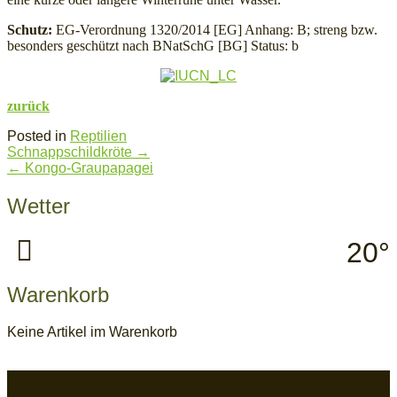
Schutz:
EG-Verordnung 1320/2014 [EG] Anhang: B; streng bzw.
besonders geschützt nach BNatSchG [BG] Status: b
zurück
Posted in
Reptilien
Post
Schnappschildkröte
→
navigation
←
Kongo-Graupapagei
Wetter
20°
Warenkorb
Keine Artikel im Warenkorb