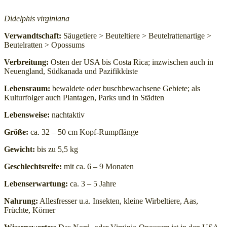
Didelphis virginiana
Widerrufsformular
Verwandtschaft:
Säugetiere > Beuteltiere > Beutelrattenartige >
Beutelratten > Opossums
Verbreitung:
Osten der USA bis Costa Rica; inzwischen auch in
Neuengland, Südkanada und Pazifikküste
Lebensraum:
bewaldete oder buschbewachsene Gebiete; als
Kulturfolger auch Plantagen, Parks und in Städten
Lebensweise:
nachtaktiv
Größe:
ca. 32 – 50 cm Kopf-Rumpflänge
Widerruf bestätigen
Gewicht:
bis zu 5,5 kg
Geschlechtsreife:
mit ca. 6 – 9 Monaten
Lebenserwartung:
ca. 3 – 5 Jahre
Nahrung:
Allesfresser u.a. Insekten, kleine Wirbeltiere, Aas,
Früchte, Körner