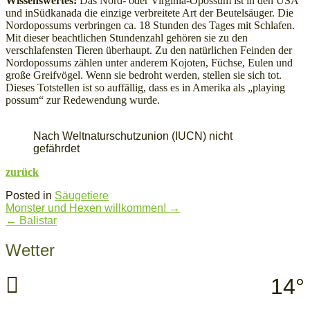
Wissenswertes:
Das Nord- oder Virginia-Opossum ist in den USA
und inSüdkanada die einzige verbreitete Art der Beutelsäuger. Die
Nordopossums verbringen ca. 18 Stunden des Tages mit Schlafen.
Mit dieser beachtlichen Stundenzahl gehören sie zu den
verschlafensten Tieren überhaupt. Zu den natürlichen Feinden der
Nordopossums zählen unter anderem Kojoten, Füchse, Eulen und
große Greifvögel. Wenn sie bedroht werden, stellen sie sich tot.
Dieses Totstellen ist so auffällig, dass es in Amerika als „playing
possum“ zur Redewendung wurde.
Nach Weltnaturschutzunion (IUCN) nicht
gefährdet
zurück
Posted in
Säugetiere
Post
Monster und Hexen willkommen!
→
navigation
←
Balistar
Wetter
14°